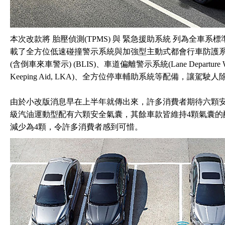
本次改款將 胎壓偵測(TPMS) 與 緊急援助系統 列為全車系
載了全方位低速碰撞警示系統與加強型主動式都會行車防護系統(Activ
(含倒車來車警示) (BLIS)、車道偏離警示系統(Lane Departure 
Keeping Aid, LKA)、全方位停車輔助系統等配備，讓
由於小改版消息早在上半年就傳出來，許多消費者期待六顆安
級汽油運動型配有六顆安全氣囊，其餘車款皆維持4顆氣囊的
減少為4顆，令許多消費者感到可惜。