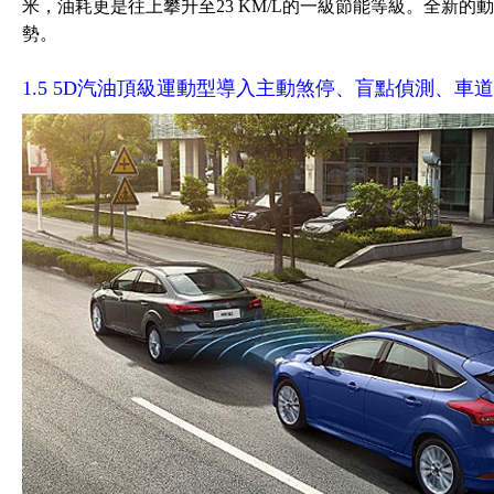
米，油耗更是往上攀升至23 KM/L的一級節能等級。全新
勢。
1.5 5D汽油頂級運動型導入主動煞停、盲點偵測、車