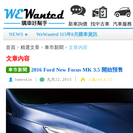
新車詢價
找中古車
汽車服務
NEWS ►
WeWanted 115年8月購車資訊
首頁
>
精選文章
>
車市新聞
>
文章內容
文章內容
2016 Ford New Focus MK 3.5 開始預售
車市新聞
JamesLin
九月22, 2015
人氣(48,413)