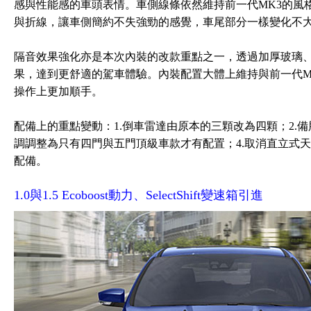
感與性能感的車頭表情。車側線條依然維持前一代MK3的風
與折線，讓車側簡約不失強勁的感覺，車尾部分一樣變化不
隔音效果強化亦是本次內裝的改款重點之一，透過加厚玻璃
果，達到更舒適的駕車體驗。內裝配置大體上維持與前一代M
操作上更加順手。
配備上的重點變動：1.倒車雷達由原本的三顆改為四顆；2.
調調整為只有四門與五門頂級車款才有配置；4.取消直立式天
配備。
1.0與1.5 Ecoboost動力、SelectShift變速箱引進