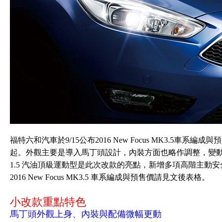
福特六和汽車於9/15公布2016 New Focus MK3.5車系編
起。外觀主要是導入馬丁頭設計，內裝方面也略作調整，變
1.5 汽油頂級運動型是此次改款的亮點，新增多項高階主動
2016 New Focus MK3.5 車系編成與預售價請見文後表格。
小改款重點特色
馬丁頭外觀上身、內裝與配備微幅更動