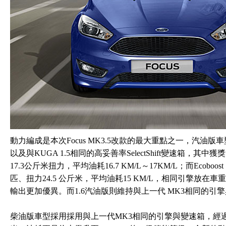
動力編成是本次Focus MK3.5改款的最大重點之一，汽油版車型新引入Ec
以及與KUGA 1.5相同的高妥善率SelectShift變速箱，其中獲獎
17.3公斤米扭力，平均油耗16.7 KM/L～17KM/L；而Ecoboos
匹、扭力24.5 公斤米，平均油耗15 KM/L，相同引擎放在車重少
輸出更加優異。而1.6汽油版則維持與上一代 MK3相同的引
柴油版車型採用採用與上一代MK3相同的引擎與變速箱，經過調