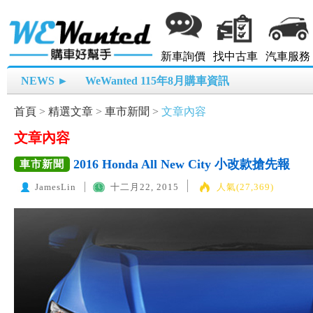
新車詢價
找中古車
汽車服務
NEWS ►
WeWanted 115年8月購車資訊
首頁
>
精選文章
>
車市新聞
>
文章內容
文章內容
2016 Honda All New City 小改款搶先報
車市新聞
JamesLin
十二月22, 2015
人氣(27,369)