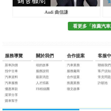
Audi 曲信謙
看更多「推薦汽車
服務導覽
關於我們
合作提案
客服
新車詢價
咱的故事
汽車業務
聯絡我們
找中古車
服務說明
服務廠商
客戶須知
汽車資料
最新消息
合作提案
常見問題
汽車服務
人才招募
推薦業務
許願池
優惠車款
FB粉絲團
徵文啟事
菜單分享
購車幫手