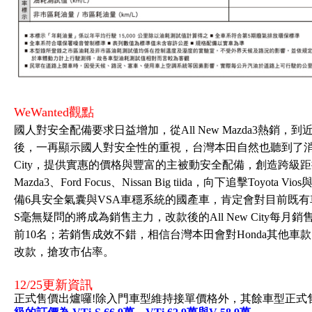
WeWanted觀點
國人對安全配備要求日益增加，從All New Mazda3熱銷，到近期T
後，一再顯示國人對安全性的重視，台灣本田自然也聽到了消費者的
City，提供實惠的價格與豐富的主被動安全配備，創造跨級距挑戰的
Mazda3、Ford Focus、Nissan Big tiida，向下追擊To
備6具安全氣囊與VSA車穩系統的國產車，肯定會對目前既有車款造成
S毫無疑問的將成為銷售主力，改款後的All New City
前10名；若銷售成效不錯，相信台灣本田會對Honda其他車款
改款，搶攻市佔率。
12/25更新資訊
正式售價出爐囉!除入門車型維持接單價格外，其餘車型正式