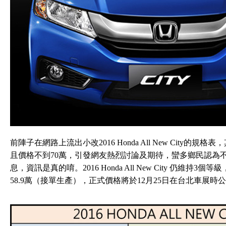
前陣子在網路上流出小改2016 Honda All New City的規
且價格不到70萬，引發網友熱烈討論及期待，蠻多鄉民認為不太
息，資訊是真的唷。2016 Honda All New City 仍維持3個等級
58.9萬（接單生產），正式價格將於12月25日在台北車展時