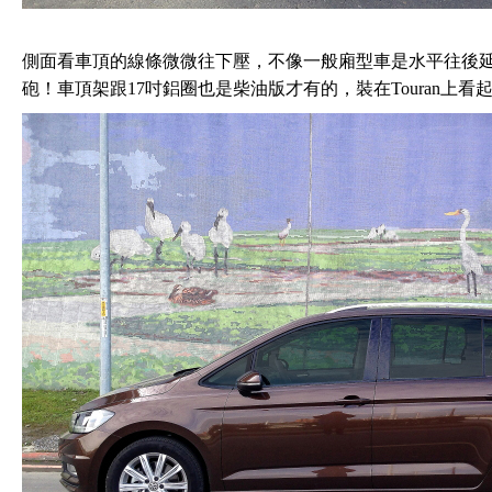
側面看車頂的線條微微往下壓，不像一般廂型車是水平往後
砲！車頂架跟17吋鋁圈也是柴油版才有的，裝在Touran上看