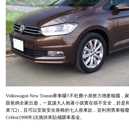
Volkswagon New Touran牽車囉!!不枉費小弟努力
跟爸媽全家出遊，一直讓大人抱著小孩實在很不安全，於是和
來7口)，且可以安裝安全座椅的七人座車款，並利用舊車報
Cefiro(1998年)汰換掉來貼補購車基金。