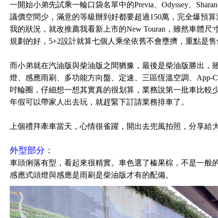
一開始小弟先試乘一輪口袋名單中的Previa、Odyssey、S
議價空間少，滿意的等級辦到好都要超過150萬，完全爆預算沒辦法負
我的狀況，就改推薦我看新上市的New Touran，雖然車
規劃的好，5+2設計就算七個人乘坐依舊不會壅擠，重點是售
而小弟就在汽油版與柴油版之間猶豫，最後是柴油版勝出，
燈、感應雨刷、多功能方向盤、定速、三區恆溫空調、App-Conn
吋輪圈，仔細想一想其實真的很划算，業務說第一批車比較
年假可以帶家人出去玩，就趕緊下訂請業務排車了。
上個禮拜牽車當天，心情很雀躍，開出去兜風拍照，分享給
外型部分：
車頭俐落有型，看起來很精實。車色選了榛果棕，不是一般
感應式頭燈與感應是雨刷是柴油版才有的配備。