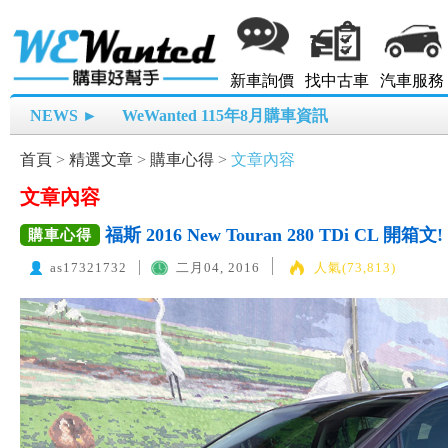
新車詢價
找中古車
汽車服務
NEWS ►
WeWanted 115年8月購車資訊
首頁
>
精選文章
>
購車心得
>
文章內容
文章內容
福斯 2016 New Touran 280 TDi CL 開箱文!
購車心得
as17321732
二月04, 2016
人氣(73,813)