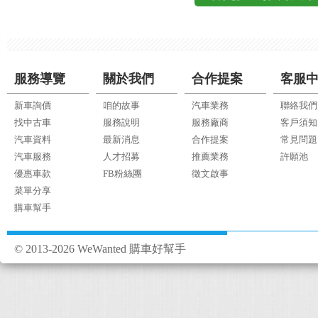
服務導覽
關於我們
合作提案
客服
新車詢價
咱的故事
汽車業務
聯絡我們
找中古車
服務說明
服務廠商
客戶須知
汽車資料
最新消息
合作提案
常見問題
汽車服務
人才招募
推薦業務
許願池
優惠車款
FB粉絲團
徵文啟事
菜單分享
購車幫手
© 2013-2026 WeWanted 購車好幫手