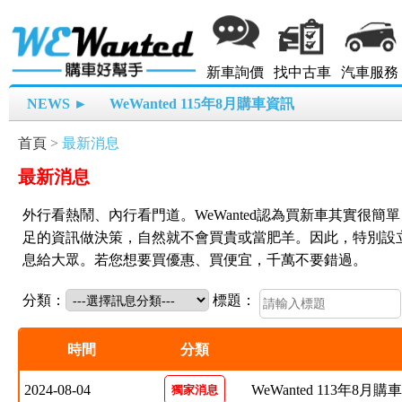
新車詢價
找中古車
汽車服務
NEWS ►
WeWanted 115年8月購車資訊
首頁
>
最新消息
最新消息
外行看熱鬧、內行看門道。WeWanted認為買新車其實很
足的資訊做決策，自然就不會買貴或當肥羊。因此，特別設
息給大眾。若您想要買優惠、買便宜，千萬不要錯過。
分類：
標題：
時間
分類
2024-08-04
WeWanted 113年8月
獨家消息