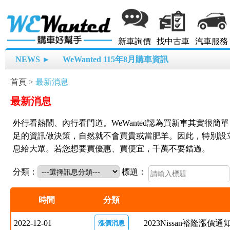
新車詢價
找中古車
汽車服務
NEWS ►
WeWanted 115年8月購車資訊
首頁
>
最新消息
最新消息
外行看熱鬧、內行看門道。WeWanted認為買新車其實很
足的資訊做決策，自然就不會買貴或當肥羊。因此，特別設
息給大眾。若您想要買優惠、買便宜，千萬不要錯過。
分類：
標題：
時間
分類
2022-12-01
2023Nissan裕隆漲價
漲價消息