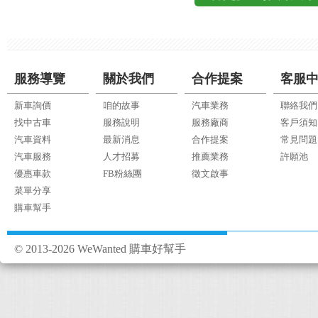
服務導覽
關於我們
合作提案
客服
新車詢價
咱的故事
汽車業務
聯絡我們
找中古車
服務說明
服務廠商
客戶須知
汽車資料
最新消息
合作提案
常見問題
汽車服務
人才招募
推薦業務
許願池
優惠車款
FB粉絲團
徵文啟事
菜單分享
購車幫手
© 2013-2026 WeWanted 購車好幫手