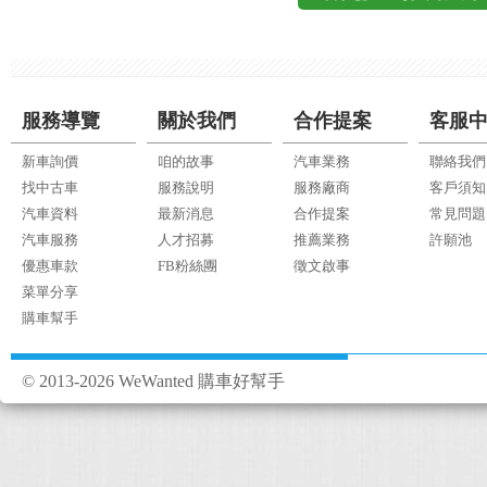
服務導覽
關於我們
合作提案
客服
新車詢價
咱的故事
汽車業務
聯絡我們
找中古車
服務說明
服務廠商
客戶須知
汽車資料
最新消息
合作提案
常見問題
汽車服務
人才招募
推薦業務
許願池
優惠車款
FB粉絲團
徵文啟事
菜單分享
購車幫手
© 2013-2026 WeWanted 購車好幫手