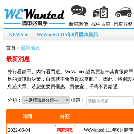
新車詢價
找中古車
汽車服務
NEWS ►
WeWanted 115年8月購車資訊
首頁
>
最新消息
最新消息
外行看熱鬧、內行看門道。WeWanted認為買新車其實很
足的資訊做決策，自然就不會買貴或當肥羊。因此，特別設
息給大眾。若您想要買優惠、買便宜，千萬不要錯過。
分類：
標題：
時間
分類
2022-06-04
WeWanted 111年6月購
獨家消息