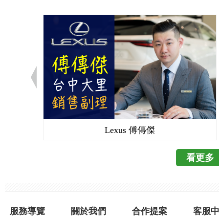
鐵桿,車子再往後一點
下方的情況 後方的排
讓我想
http://www.libertytim
裝的是【新視界180
界180s】 二個的差
而180s顯示為左中
(官方圖片) 180及180
不同) 2.後視鏡功能(我
度全視角 5.前方左右
它,真的太好用了 很
Lexus 傅傳傑
抓 但科技始終來至於
的是一大福音 而且是
看更多
慮【新視界180
http://www.mobile01.co
服務導覽
關於我們
合作提案
客服