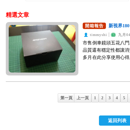
精選文章
新視界18
開箱報告
timmyshi
九月04
市售倒車鏡頭五花八門,
品質還有穩定性都讓消
多月在此分享使用心得及開箱
四代CR-V 在購置
於是在新車選配配件第
有夠貴,外面店家350
筆錢 CR-V的C柱蠻
車鏡頭角度只看到正後方
第一頁
上一頁
1
2
3
4
5
爬文發現台灣廠商研發
影像不會失真 為了安
180】相關的開箱文
返回列表
先使用再分享給大家感
180】拆起來外盒如下