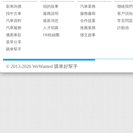
新車詢價
咱的故事
汽車業務
聯絡我們
找中古車
服務說明
服務廠商
客戶須知
汽車資料
最新消息
合作提案
常見問題
汽車服務
人才招募
推薦業務
許願池
優惠車款
FB粉絲團
徵文啟事
菜單分享
購車幫手
© 2013-2026 WeWanted 購車好幫手