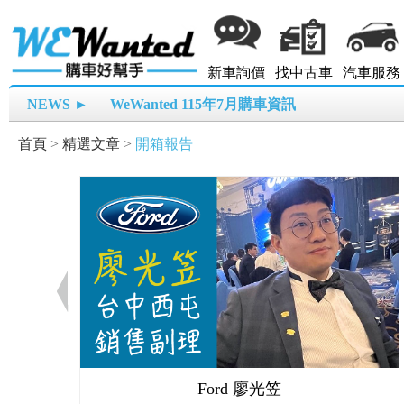
新車詢價
找中古車
汽車服務
NEWS ►
WeWanted 115年7月購車資訊
首頁
>
精選文章
>
開箱報告
Ford 廖光笠