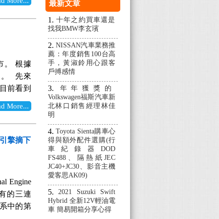
More...
最新文章
新增17吋
非常的令人放
幾項調整而
十年之約買車還是
加提昇了駕
找我BMW李玄璸
OYOTA
李箱底板下
畢竟台灣消
NISSAN汽車業務推
ancer
薦：年度銷售100台高
日後天窗
值得一提的
手，黃淑鈴用心跟客
市。 根據
重的主動
戶搏感情
零組件是流通
出。 先來
此若是喜歡
了維護保
 目前看到
年年獲獎的
消費者，您
，因為官
Volkswagen福斯汽車新
計，新款車
是越看越覺
More...
北林口銷售經理林佳
價格同時擁
出更具現代
明
，現在就來
現，如此
上圖（詳細
Toyota Sienta購車心
樣一款物超
大力推崇的
渦輪引擎摘下
得與額外配件選購(行
深又優質的
規格，也難
車紀錄器DOD
FS488、隔熱紙JEC
將會持續追
JC40+JC30、影音主機
d購車好幫
愛客思AK09)
 Engine
開始預接單
2021 Suzuki Swift
所未有的三連
懸賞單，業
Hybrid 全新12V輕油電
特車系中的第
車 簡易開箱分享心得
0/02更新
少。 如急