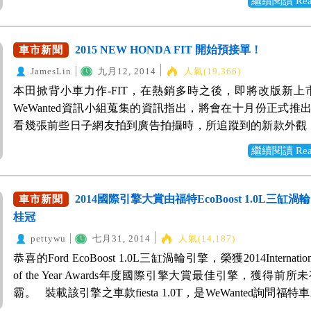
繼續閱讀 Read 
VSC/TRC（顯然是豐田汽車有聽到台灣車友的心聲） 4.Z版
Lancer SportBack可以得到歐洲NCAP五星評價，實在是
鋁圈，更顯運動氣息 本次小改款變動幅度不大，僅有上列
心 ▲在使用性方面，豪華版增加中控螢幕與衛星導航，更
已，而70萬等級以下（雅緻、經典）維持不變，有意入主T
2015 NEW HONDA FIT 開始預接單！
車市新聞
車的方便性，而車艙內也加入One Touch快倒後座功能和行
Altis車款的消費者，特別是豪華版，可以抓緊本次機會，
移，整體車艙可以依照車主需求做最彈性使用。 ▲上圖是L
JamesLin
九月12, 2014
人氣(19,366)
費者購車需求中天窗的排名已經往後移動順位了，對於擔心
SportBack車型配備速見表，可以知道詳細的配件內容，而
本田掀背小車力作-FIT，在熱銷多時之後，即將改版新上
漏水的消費者，這無非是個節省荷包的機會，而歐美車廠看
是，進口的Lancer SportBack與國產Lancer車系的大部分
WeWanted資訊小組蒐集的資訊指出，將會在十月份正式推
安全系統，在70萬出頭的TOYOTA車款中更屬少見，因
的，這也意味著在現有的後勤支援上，比一般的進口車更多
看幾張前些日子網友拍到廣告拍攝時，所追蹤到的新款外觀
Altis車型、不想要天窗，著重安全想擁有VSC/TRC系統的
修的便利性。 看到這裡是不是覺得心癢難耐呢？這不怪您
的是藍色與鐵灰色兩種車色。 一如FIT傳統的洗煉車尾設
的機會來啦！ ▲再來看看各等級的配備價格比較表，是不
繼續閱讀 Read 
方公告的售價經典版84.9萬、豪華版88.9萬，以不到89萬的
尾線條顯得更加的俐落 而車頭設計更多了鍍鉻飾條，勾勒
得豪華版根本超值呢？ 如果您想要購買2015 NEW Altis
有超越百萬級房車的安全係數，並同時有一級節能的油耗表
感、科技感的氣息。 而根據目前蒐集到的資訊，規格表如
WeWanted購車詢價留下您的需求吧！ >>>立即前往購車詢價
高C/P值的車款，實在很難讓人不心動，如果您想要購買這
規格請以本田官方公告為準），可以看到S版的加入了網友
2014國際引擎大賞由福特EcoBoost 1.0L三缸
車市新聞
所值的車，請儘速至WeWanted購車詢價服務中，專業資
VSA車身動態穩定控制系統，這在小車的水平中是罕見的
桂冠
Mitsubishi業代來為您服務。 >>>立即前往購車詢價！
怪改款消息一流出，引發車友們的熱烈討論。 WeWanted
pettywu
七月31, 2014
人氣(14,187)
蹤新HONDA FIT車款的資訊，請您持續追蹤鎖定WeWante
恭喜的Ford EcoBoost 1.0L三缸渦輪引擎，榮獲2014International
手，掌握最新車市新脈動。 目前台灣本田粉絲團已經公告
of the Year Awards年度國際引擎大賞最佳引擎，獲得前
了。 而有購車需求的朋友，也歡迎前往購車詢價頁面填寫
霸。 裝載該引擎之車款fiesta 1.0T，是WeWanted詢問福
務已經可以預接單囉！ =======================2014/1
一名熱門車種。 只是大部分處於缺車狀態下，所以，折價較