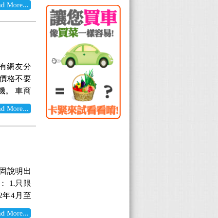
資訊已經上線
More...
問，讓您掌
 63.9
除了S版以外，
d詢價吧！
 有網友分
時，價格不要
時機。 車商
朋友，可以
More...
nted汽
馬上前往參
保固說明出
： 1.只限
12年4月至
 2013年7月
More...