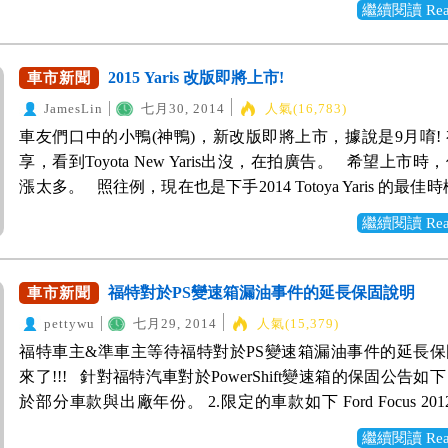
======================= 最新消息，Honda官網
繼續閱讀 Read 
需購車，趕快到WeWanted使用懸賞單服務，我們會幫您詢
囉： 而實際的售價也有所調整，比對如下 預購價 實際售價 VTi
握最新車況。
萬 61.9萬 VTi-s 66.9萬 65.9萬 S 69.9萬 69.9萬 可以看到
2015 Yaris 改版即將上市!
車市新聞
VTi與VTi-s的實際售價皆有下修，想買FIT就來WeWante
>>>立即前往購車詢價
JamesLin
七月30, 2014
人氣(16,783)
車友們口中的小鴨(神鴨)，新改版即將上市，據說是9月唷!
享，看到Toyota New Yaris出沒，在拍廣告。 希望上市
漲太多。 照往例，現在也是下手2014 Totoya Yaris 的最佳
應該在全力出清，清庫存，優惠多多! 對此車款有興趣的
繼續閱讀 Read 
開始詢問了，業務開始接單了!! >>>立即前往購車詢價 而WeWa
車資料庫也在第一時間將新款的Yaris資料都上架囉！ >>>
考Yaris 經典款最新汽車資訊
福特對於PS變速箱漏油事件的延長保固說明
車市新聞
pettywu
七月29, 2014
人氣(15,379)
福特車主&準車主等待福特對於PS變速箱漏油事件的延長
來了!!! 針對福特汽車對於PowerShift變速箱的保固公告如下
於部分車款與出廠年份。 2.限定的車款如下 Ford Focus 20
2013年8月 Ford Fiesta 2011年9月至2013年8月 Ford Ecosport
繼續閱讀 Read 