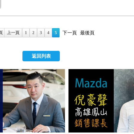
至2013年10月 3.針對以上三款車，油封與離合器，保固從
不限里程，延長為五年不限里程。 4.其他車種依舊維持原
限里程保固。 5.上述日期為出廠年份非交車年份，行照上
註明，請車主自行查驗。 6.福特六和會主動與這些符合條
繫，主動告知延長保固的範圍與規範。 7.此次並非原廠的
下一頁
最後頁
頁
上一頁
1
2
3
4
5
所以沒有發生問題的車輛不需刻意回廠檢修。 8.所有延長
與規範，請以福特六和汽車的公佈為準。 據側面了解，車
還是不購滿意。不過，Fore車廠願意承擔責任，提供更好
返回列表
者，值得肯定。