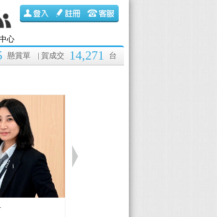
中心
5
14,271
懸賞單
| 賀成交
台
伊
Lexus 黃國彰