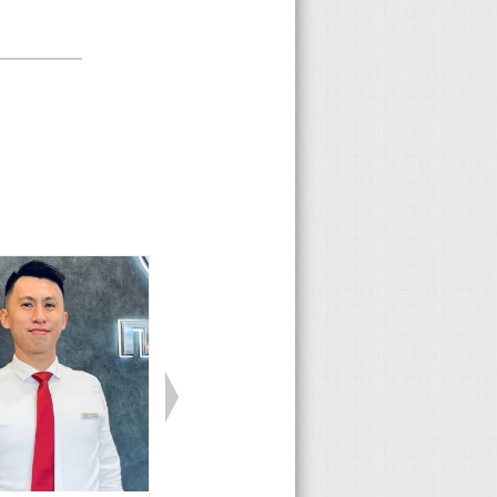
原本的三年
本的三年不
都會有標示
件的車主聯
召回動作，
保固的車款
主們對善意
服務給消費