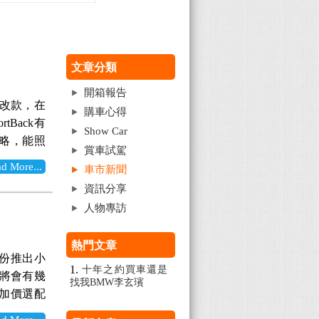
文章分類
開箱報告
5全新改款，在
購車心得
tBack有
Show Car
略，能照
賞車試駕
的鑽帶式方
More...
車市新聞
息，讓15
資訊分享
同時，也從
人物專訪
在享有駕車樂
文章「汽車
熱門文章
ancer
月份推出小
全氣囊的車
十年之約買車還是
款將會有幾
SC車身穩
找我BMW李玄璸
可加價選配
、BOS煞
豪華版增加
，無怪乎