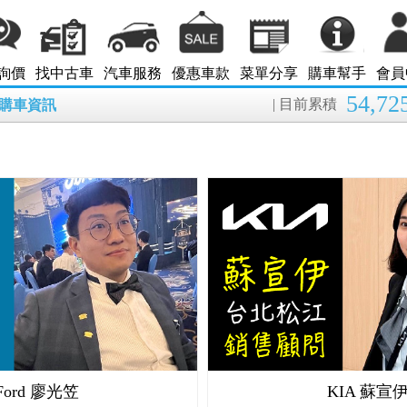
詢價
找中古車
汽車服務
優惠車款
菜單分享
購車幫手
會員
54,72
| 目前累積
8月購車資訊
Ford 廖光笠
KIA 蘇宣