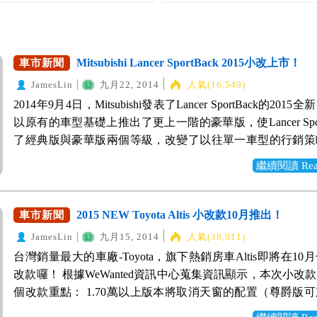
Mitsubishi Lancer SportBack 2015小改上市！
車市新聞
JamesLin
九月22, 2014
人氣(16,549)
2014年9月4日，Mitsubishi發表了Lancer SportBack的201
以原有的車型基礎上推出了更上一階的豪華版，使Lancer Spor
了經典版與豪華版兩個等級，改變了以往單一車型的行銷策
顧到更多愛好者。 ▲新版車款主要的變動在位於照後鏡上
繼續閱讀 Read 
向燈以及新版的16吋多幅式鋁圈，增加了安全性以及運動氣
年式的LSB更加的動感。 ▲在大家越來越關注的油耗的
2014年式的平均油耗14km/ltr提昇至15.7km/ltr一級標準，
2015 NEW Toyota Altis 小改款10月推出！
車市新聞
趣的同時更能節能省碳、更省錢。 而在WeWanted先前的
JamesLin
九月15, 2014
人氣(38,011)
安全配備齊全且價格在一百萬之內的分享資訊」一文中，L
台灣銷量最大的車廠-Toyota，旗下熱銷房車Altis即將在10
SportBack更是少數百萬以下，八十多萬的車款配備有7具安
改款囉！ 根據WeWanted資訊中心蒐集資訊顯示，本次小改
款，而高級車款的主被動安全系統如：EPS電子輔助轉向、A
個改款重點： 1.70萬以上版本將取消天窗的配置（尊爵版
定系統、TCL循跡防滑控制系統、ESS智慧緊急煞車警示系統
天窗） 2.豪華版新增炫魅紅車色，不再生產深鈦藍 3.
車優先系統、CHL安全護送照明系統等，一樣一應俱全