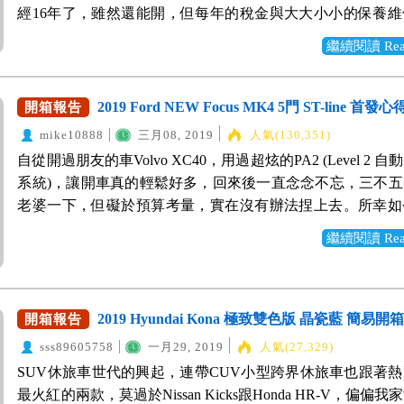
告 5顆星 ★★★★★ ⬆︎ 更霸氣的水箱護罩，在樹蔭下的
經16年了，雖然還能開，但每年的稅金與大大小小的保養
⬆︎ 渾圓的車尾，紅色車身與黑色下護板與後擾流尾翼的
也是一大筆沈重負擔，因此老爸萌生想要換車的念頭。因為
看！ ⬆︎ 5門掀背車，開口大，擺放東西容易，空間大小適中 
繼續閱讀 Read 
狹窄，加上平常大多也只是上下班通勤，假日就是我爸開
坐的皮質座椅，皮質柔軟，觸感相當舒服，包覆性與支撐
家，乘坐人數也都不超過4人，也不需要行李空間，因此就鎖
夠。 ⬆︎ 具有後座中方扶手(含杯架)與冷氣獨立出風口。 ⬆︎
休旅的車型。但我爸沒有做功課，也懶得做功課，就委由我
2019 Ford NEW Focus MK4 5門 ST-line 首
開箱報告
人駕駛艙的設計，儀表板與左右出風口造型，更具一致性。 
合適的車子。 皇天不負苦心人，最終，終於讓我找到一台
盤左側有小小零錢盒+360度環景開關+駐車雷達開關+循跡防滑
mike10888
三月08, 2019
人氣(130,351)
意的車-全新跨界小休旅 Kia Stonic 1.0T 渦輪增加引擎 黑
前台與車門都採用大量皮革與金屬飾板呈現，就連冷氣出風
自從開過朋友的車Volvo XC40，用過超炫的PA2 (Level 2 
版。 當初挑選時，鎖定車款如表格： 三台車大約都80萬
拉柄都是金屬材質，皮革上還有真縫線去點綴，完整營造出
系統)，讓開車真的輕鬆好多，回來後一直念念不忘，三不
考慮進口車，但因老爸對Nissan車子品質覺得不錯，故Kick
質感！ （沒有觸控功能也合理，畢竟伸手觸控螢幕，多多
老婆一下，但礙於預算考量，實在沒有辦法捏上去。所幸如
慮名單中。 必要條件： 加分條件： 1)外
影響開車的專心程度，而且手要伸長很遠。透過下方的旋鈕
我等到你，國產90萬以下，唯一搭配Level 2自動駕駛輔助系
看 1)ACC 主動式跟車系統 2)4.3公尺內中
繼續閱讀 Read 
倒輕鬆可以操作。） ⬆︎ 可以獨立顯示四輪的胎壓數值，
新大改款 All New Focus MK4 5D ST-line。 Focus上
2)AEB 自動煞停系統 3)安全、剛性性佳 3)L
只會顯示警告圖示，卻又不知道哪一輪出問題，被迫開回原
破表，扭力樑來扭力樑去的，但其實我一點都不在乎，說實
維持系統 4)全車6氣囊以上 4)原裝進口車 
⬆︎ 有電子有煞車(附AUTO HOLD功能)，中間大顆旋鈕是
不會在馬路上激烈操駕，拿自己的命開玩笑？是獨立懸吊還
2000cc(稅金越省越好) Euro NACP 測試撞擊報告： (Nissan
Connect 用來操控中央多媒體螢幕，右邊小顆旋鈕可以調
懸吊，基本上我也感受不出差異(我想有一半的人應該都跟
2019 Hyundai Kona 極致雙色版 晶瓷藍 簡易開
開箱報告
國產車，故無歐盟測撞報告，有找到國外NACP 南美洲生產版
聲。 這顆Skyactiv-G 直列4缸2000c.c的自然進氣引擎，具有
就我所知，目前國內開放 Level 2自駕系統就屬 BMW / Volvo / 
sss89605758
一月29, 2019
人氣(27,329)
顆星) 稅金與油料價差試算表格： Mazda CX3 外型真的
21.7kg-m的動力輸出，加速與再加速都滿線性順暢的，平
當然車價也是貴鬆鬆，而Focus不用90萬，就可以擁有，還
SUV休旅車世代的興起，連帶CUV小型跨界休旅車也跟著
是稅金高&後座空間小了點；Kicks也因為安全性與動力稍
絕對足夠，山區或者高速公路上其實也非常夠用，都可以輕
配件，真的很划算： 1)全新引擎-->1.5T 182匹馬力 動力讚 
最火紅的兩款，莫過於Nissan Kicks跟Honda HR-V，偏偏
筆。整體考量下來，覺得Kia Stonic是最符合條件的！車子