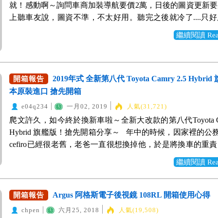
行也比較方便。因為先前都開國產車，所以這次直接鎖定進
Volvo PA2相比，有更升級進步的感覺。 PS. Focus的AE
就！感動啊～詢問車商加裝導航要價2萬，日後的圖資更新
7:3比設計，加大車門鋼板面積，如此才能確實保護車上的乘
體影音螢幕，有支援Apple CarPlay及Android Auto連接，
陸續看了 NX200、Tiguan、X1、QX50、XC60與GLC200
5km/h開始，也就是說若是靜止狀態(0km/h)，是不會作動的
上聽車友說，圖資不準，不太好用。聽完之後就冷了....只
車使用超過一半 51.8% AHSS超高剛性鋼材， 不僅重量減輕1
使用體驗到車機上頭；而且有搭載倒車顯影(含轉向車輔線)
越看越貴！雖然老爸一直說，不用買太貴的，能開就好，但
新聞報導他牌車子，直接撞上前車(靜止狀態)，導致大家還
的導航機與行車記錄器，先撐一陣子。只是每天看到這兩台
度卻提升200%。 車子的剛性越強，當發生碰撞事故的時候
當便利。 儀表版上3.5吋的旅程電腦螢幕 有LKA車道維持
繼續閱讀 Read 
過GLC後，一直念念不忘，我就知道就是它了！雖然GLC20
輔助系統怕怕的，其實Level 2 也還處於半自動狀態，只是
破壞了整台車的質感...... 無意間在「地球黃金線」節目，
車上的乘客， 不僅如此，也能提升整體的操控力，增強過
好握的三幅式皮質方向盤，真的好帥啊～～ 左右快捷按鍵
車款，配備不見得有比前述車款來的豐富，但相對妥善率與
的負擔，減輕疲勞感，過程中還是需要專注前方路況，適時
電子後視鏡，才知道現在有這種好商品。在日本，規定202
曲能力， Kona是4WD 智慧型適時四輪驅動，可隨路況即
操控觸感也很好 恆溫空調旋鈕位置適中，調整冷熱與風量
服務都較佳，現在外廠能處理賓士車的也很多，保養成本
應對。也且相比近期日系品牌的SUV，其半套AEB，偵測
車輛，電子後視鏡是標準配備。爬文後，發現對岸將此商品
動力， 當偵測到有打滑現象，立即將動力分配到未打滑車輪
很就手 冷氣下方有12V電源供應、USB插頭&3.5mm AUX 
高。雖然預算小爆，但跟哥哥姊姊討論後，還是決定一起出
30km/h開始，Focus已經算是給的很有誠意了。 | 老婆
體"，把高階的行車紀錄器快要打趴了，高階商品都是電子
2019年式 全新第八代 Toyota Camry 2.5 Hybri
開箱報告
地力，以維持車輛的穩定與循跡性， 開起來能夠精準掌握
應快速的DCT 7速雙離合器變速箱 小巧車身卻有著寬敞的
爸圓夢！ 由於預算關係，我也做足功課，希望可以多省下
間、安全性與寧靜度 | 以往被人詬病的悲劇後座空間，這
下，中低價才是行車紀錄器。目前最新的商品是第三代的商
本原裝進口 搶先開箱
覺得很放心！ 本來安全與操控就是我最在乎的部分！ 目前K
後座的軟硬適中，還滿好坐的。 中央扶手後面，有提供一組
輕負擔。真是十分感謝WeWanted購車好幫手 汽車比價網站
C2底盤讓軸距加大來到2700mm，後座空間變得更加寬敞舒
角、高階析度、防眩、抗污)。從掏寶買大概也要一萬多，
韓國生產製造，採全車進口，看了許多報導 在國外做了許
孔，方便後座乘客進行充電。 行李箱空間不算大，但是非
e04q234
一月02, 2019
人氣(31,721)
訊豐富，讓我可以快速參考過往車主的菜單。最重要是客服
後座獨立出風口，炎熱的夏天也不怕前冷後熱。後座中央突
服務，壞了就掛了，不敢賭人品。從蝦皮找，發現也不少店
試，也都拿到很好的成績！ 2017 Euro NCAP 撞擊測試 5顆
下面帳板有兩層可以選擇，多空利用多元呈現，算是滿不錯
爬文許久，如今終於換新車啦～全新大改款的第八代Toyota Car
助，介紹我優質的業務讓我比價，真的讓我談到好菜單，
也不算太大，中間坐第三人也還滿OK的(這一切要歸功於扭力
商品，只不過，都是低價商品為主，第一代(720P)或第二代(10
ANCAP 撞擊測試 5顆星 2018 IIHS Top Safety Pick+ 安
椅背可以64分離傾倒，傾倒後也相當平整，對於需要載送
Hybrid 旗艦版！搶先開箱分享～ 年中的時候，因家裡的公務車N
錢！實在太感謝了！ 進入正題，先分享帥帥美美的照片～
上後車廂空間也還不錯，終於得到老婆的首肯。 Ford的安
或是無GPS、無防眩的商品居多，看裝過的車主分享，夜
的！ 後車燈也是採分離式設計，上方是紅色煞車燈，下方
時，也可以彈性調整運用。 選配電子後視鏡，此為後鏡頭
cefiro已經很老舊，老爸一直很想換掉他，於是將換車的重
～ 有別以往印象中方方正正的Benz，現代GLC較為圓潤
說，這次更採用高達33%的硼鋼(高剛性鋼材)打造而成，加
不人睹。 所以，個人認為一分錢一分貨，寧可多花一點錢
倒車燈。 內裝的整體氛圍設計挺不錯的，有紅色縫線、邊
與動力 Stonic搭載1.0升 T-GDI渦輪增壓三缸引擎，擁有120
我。我的第一想法當然就是換目前最夯的SUV休旅車，但
美的地方我覺得就是在車頭的部分，大大的三芒星標誌，簡
技術，讓車身抗扭曲強度提升20%，不僅剛性變更好，車
繼續閱讀 Read 
定、有售後服務的台灣品牌。最終選擇節目介紹的 PAXVIE
更覺年輕化，很亮眼！ 中控台設計很棒，線條簡潔俐落，
以及17.5kg-m最大扭力，在低轉速域(1,500轉～4,000轉)
裡已經有一台休旅車了，而且這是公務車，還是以大型房車
水箱罩設計，真的很穩重帥氣的感覺！ 車身看起來超長的
16kg，而且更加省油，操控起來底盤的感受也很穩定。除
電子後視鏡。它是最新第三代的商品，功能真的滿強大的，
雜，而且標配8吋大螢幕車機 支援Apple CarPlay，自己用
力，讓車子輕盈有力噴出，配上7速雙離合器自手排的變速
頓時之間熄火了...什麼年代了還買房車..心裡很多OS... 後
般中大型休旅差不多 長4米6 寬2米。 這尺碼大小剛好，
上一大堆的主被動安全科技輔助系統，全家人出遊更讓我安
後行車記錄器(2K畫質)/倒車顯示/導航/電子後視鏡(超
航， 手機輸入目的地快速，可選擇不同路線規劃， 而且永
高整體換檔效率，讓動力銜接快速有力，創造出平均17.8km
爸心中對大型房車的形象就是尺碼氣派、配備豪華、寬敞舒
Argus 阿格斯電子後視鏡 108RL 開箱使用心得
夠，市區穿梭也還OK 後尾廂不同Coupe流線的設計，沒
開箱報告
個重點就是寧靜度，當初業務一直說，全車進行NVH隔音
度)/ADAS等功能。如果分開購買，不僅價格昂貴，前檔恐
圖資更新問題，Carplay真是好東西！！！ 排檔座四周有
油耗表現。加上1.0升的低稅金優勢，都讓養護成本大幅下
們那個年代的人都喜歡這樣的轎車。代表著有一定的社會地
部空間與後廂行李空間，這樣的設定更加實用！下保桿雙邊
底盤進行平整化與超低風阻係數，可以降低風切聲。實際
chpen
六月25, 2018
人氣(19,508)
電子3C產品。看起來就很“阿炸”。Less is more～Ai車雲
關(可以選擇 Comfort/Sport/Eco)、 四輪驅動鎖定開關50:5
我爸最心動的原因！ 如果看帳面數據，可能會有一點擔心
發展得不錯！老爸還說新聞報導台積電主管座車全面換Camr