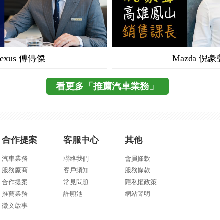
造型，看似美女的翹臀，更加動感有型！ 2)空間 空間一
看完，來談談實際開起來的感覺，因為平常都是我父親再開
CarPlay/Android Auto(不用加價，這點值得鼓勵鼓勵)，但
顯示且具有夜視的功能 阿格斯的鏡頭顯示角度近180度，
設定好目的地，現在一上車，說幾句話，就完成設定了！真
好像滿穩定的，上網爬文也沒有找到相關災情，所以就安
車的強項，這次Camry採用TNGA模組設計，讓車子更大
簡單轉述他的實際感覺。 因為父親現在退休，天天都是星
的導航，同時間接上手機，竟然就不能使用導航了，變向強
現。可顯示後方至少三個車道的路況，甚至比傳統鏡面式後
級方便的！對我來說，平常就最常使用這三個功能，用到目
了！ 用過之後，真的回不去了！雙離合器開起來爽度真的
寬)，但車身高度下降，增加操控穩定性。 ㄒ 坐在駕駛座
天氣好，就帶著母親開車四處遊玩，算是滿長時間在開車的
機導航...挺無言的(建議請FORD調整一下韌體吧) 內裝質
側後視鏡的視角還要寬廣，減少視覺死角，大幅提升行車安
畫質、流暢度、穩定度真的很不錯，這下真的是回不去了～
裝質感與配備，我跟女王都很滿意 8吋大螢幕車機、HU
好，跟上一代比，許多地方都有特別設計改良過，如A柱從
都是開國產房車，對於GLC的駕馭感與舒適性非常滿意，
是Ford強項，雖然ST-line有著運動跑車座椅滾炫紅縫線、一
視效果也不錯(請參照下圖，在昏暗的環境中，阿格斯的表
家！ 最後，附上實際道路拍攝影片 1)白天實拍畫面 2)夜
器、Key Less 光感應式頭燈(遠近燈自動切換)、感應式雨刷
慢慢變粗、後視鏡由A柱改為車門旁，如此都可以減少死角
與房車相同，而且因為車高較高，駕駛視野更為寬闊，更能
路內飾版與軟質塑料，中控台的按鍵也大幅減少，變得簡潔俐落
俗)，甚至在雨天的時候也能透過鏡頭，清楚掌握後方路況
(可能是用手機錄影的關係，畫質不佳，實際上，炫光抑制
Lexus 傅傳傑
Mazda 倪豪
電子輔助安全系統，感覺超安全 (ESC/上坡起步/陡坡緩
得更好。 方向盤竟然是電動的(四項調整功能)！太吃驚了
路況與欣賞沿途美景。而且九速手自排變速系統也非常順暢
但是後座真是悲劇，搞不懂車門怎麼變成硬塑料，而且B&
圖，在下雨的環境中，阿格斯的表現仍然可有效顯示路況)。
會刺眼 3)倒車顯示實拍畫面 4)導航實拍畫面
測/FCA前方主動煞停 車道變換警示/後方來車警示/LKA車道維持
跟兩組記憶功能搭配！ 後座空間寬敞舒適，膝部距離大概
性的換檔邏輯，讓在任何路況下都可以輕鬆且舒服地駕馭，
叭孔竟然是塑膠材質，完全沒有凸顯出是B&O音響高貴的質感.
與後勤維修資源豐富 阿格斯全屏電子後視鏡系統是在台灣設
唯一小缺憾大概就是油耗吧，不能說很差，但真的沒有很突
看更多「推薦汽車業務」
頭，都可以在裡面斜躺了。但因為流線車型的因素，C柱造
蘭太平山的山路，父親對動力表現感到驚豔，在狹窄的山路上 
這些都只是便利性與美觀的問題，並不太影響車輛本質太多
大陸廉價製產品)，若產品有問題，可以找得到廠商維修，
我就日常代步用，里程不算高，而且現在油價不高。 開的
內縮，導致頭部空間就不是很漂亮了，大概就只有一個拳頭
可以像是在一般道路上好操控，讓他有物超所值的感受，實
期待六和福特可以更加注重這些細節，給車主們一個更棒
保固，真的很不錯！安裝電子後視鏡當天，原廠還派產品經
要的～～～ 開在路上總是受到許多人的注視，很多人都覺
間，好在還有全景天窗的加持，可以讓視野放大的功用。前
預期，整體 SUV 帶來的高視野駕駛樂趣是父親最滿意地方
境，甚至會驚艷福特的造車品質，畢竟市場是不給第二次
裝機狀況，且親自調教鏡頭角度並教導使用方式，他們的用
亮(爽啦！) 最後感謝WeWanted 購車好幫手(同事大力推薦)
泡綿軟硬適中，不會過軟陷下去沒有支撐，也不會過硬導致
著父親開車回來都會帶著滿足燦爛的笑容，親朋好友看了都
觀察許久的車市，因著小寶貝即將出生，老婆終於答應購車
阿格斯的產品更具信心。 另外，需要說明的是，阿格斯的
為我要趕在過年前拿到車。可是自己接洽的業代跟我說沒車
感覺，這點倒是滿不錯的！ 有全景天窗，讓內部的採光跟
其實能夠及時孝敬老人家，讓他過得開心、活得快樂，就是
合作提案
客服中心
其他
以入手超值的New Focus，也要特別謝謝WeWanted 購車
比數位也很專業，在掙扎考慮是否選擇阿格斯時，他們不厭
透過萬能的WeWanted幫忙找看看，還真的幫我問到了(讚X100
明亮更大的感覺。 這代的大電池組有縮小體積，且放置後
最大的安慰，這一切都值得了！
供的資訊，雖然剛上市的車，折價都差不多，但是要遇到一
肯的跟我分析市場上各款電子後視鏡系統(其中不乏他們現
格也開得不錯，就毫無懸念的下單。客服真的很熱心，所以
汽車業務
聯絡我們
會員條款
使得後車廂空間比以往大上許多，有一種深不見底的感覺，
任且服務熱誠的汽車業務，真的不容易，許多時候買完車沒
產品)的優劣點，讓我深深瞭解到阿格斯電子後視鏡系統與
推薦，買車到WeWanted就對了!
服務廠商
客戶須知
服務條款
級車最大！有620L！而且也是Camry第一次可以六四椅背
務就離職了。所幸在網站上面可以找到許多推薦業代的資訊
力，進而選擇它守護我的行車安全。 實際使用情形： 一
合作提案
常見問題
隱私權政策
旋鈕就在後廂上面，對於有時候要載一些長型商品，真的非
資深優秀業務，很多常常得獎，還會分享過往的交車紀錄，
實測，後車窗視線模糊，只略為清楚。 一般夜晚，透過阿
推薦業務
許願池
網站聲明
具有後座出風口，這對台灣一年四季如夏來說太重要了，一
快速篩選業務，最後也讓我找到一位服務親切熱誠的好業務
後視鏡，視野寬廣又清楚(照片失焦了)。 夜晚下雨，後車
徵文啟事
以全車立刻降溫，達到舒服的溫度！下面還有兩個USB充電孔
們購車，真是謝謝您！讓我們可以有一個美好的購車經驗
都被水滴遮住，導致視線非常不清楚 使用阿格斯 電子後