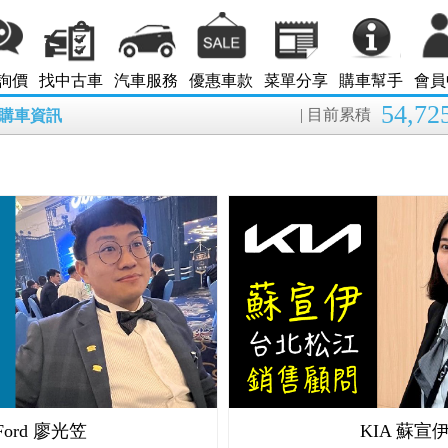
詢價
找中古車
汽車服務
優惠車款
菜單分享
購車幫手
會員
54,72
| 目前累積
8月購車資訊
Ford 廖光笠
KIA 蘇宣