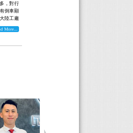
！ 後廂空
巴一堆補
多，對行
hopee
ona方向
市區通勤
吧，出錢
開關，按下
，9隻揚聲
具有倒車顯
此，就決定
功能很齊
有水準，
沒有什麼好
動傾倒，還
通過老婆那
找大陸工廠
4專用支架
。 極致版
升自然進氣
d Mondeo
 後座整片
擎，馬力加
不常，不
商品會直
訊， 這樣
滿有水準
deo的外
More...
分寬敞，腿
引擎，原本
視鏡，真
後照鏡，確
 全皮質座
是水準之
久沒有改款
角度，我
服的，看
子後視鏡產
時初步安
皮革觸感很
震回彈，提
日本進口、
有支撐性
缸內直噴)
後視鏡系統
位置無誤
膝部跟頭部
剛性的車
色也很帥！
 後座扶手
讓整體油耗
且很誇張，
牌上方，有
朋友坐上來
易上手，
id 油電
 內裝配置
)。搭配全
0~140
螢幕後方車
隆起的高度
心啊～ 總
哈！T牌在
要這樣才
緻，感覺滿
定就是它
台就不需
一下小小使
，或許價格
外型來說，
小缺點就是
持輕盈快
納出以下幾
或者進入導
有177匹
。更何況
外觀，這次
分簡潔有
口坡那段
累贅功能，
，後方視野
非常足夠使
的樣貌。
 中央扶手
下來真的
速，錄影
鑽來鑽去
加速快速有
黑色鋼琴烤
具有電動調
有缺點，自己
個觸控鍵就
車上倒車
油模式，在
電特有的藍
覺化，一看
，竟然沒有
分心而發
是同步錄
且綿密，換
列日行燈，
感猜測調
而且人家
速切換視
有停車監
器很好開，
型鋁合金輪
感！ 三伏
。 車機是
讓車輛後視
習慣(先前
，所以之前
，小鴨尾的
撥片 照片
Apple
 3.廣域
都要先上車
問題， 但