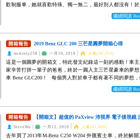
超車，動力算是游刃有餘。而且油耗表現真的滿不錯的，Maz
更是漂亮(官方公佈 16.7 km/L) 2)全新變速箱-->6速手自
歡制服車，她就喜歡特殊、獨一無二，最好別人都沒有！於
市區穿梭，外型、安全與科技便利配備兼具！省稅金又省油
技術看起來滿好的！ 滿載的主被動安全、科技配備，具有
排，換檔更加綿密細緻 3)智駕系統-->Co-Pilot360 (0-200全
現代 Hyundai Kona 瞇瞇眼小可愛～ 當初選車的條件： 
就決定Stonic了！ 外型與安全性 KIA的車越做越好看，很
繼續閱讀 Read 
囊、全速域的MRCC、SBS 智慧前後煞車輔助、車道偏移輔
動跟車、LCA車道維持、AEB自動煞停(含車輛/單車/行人
不能是大眾車款！ (女王交代) 2、車子不能太大，車長頂多4米
好像是請了一個很厲害的設計大師，還得到了紅點獎與iF設
遠近燈光自動切換、HUD抬頭顯示器、360度環景影像，這
測、閃避轉向輔助系統) 4)便利配備--> 旋鈕排檔、電子手剎車
王交代) 3、要有大螢幕車機、Apple CarPlay！ (女王交代)
像都是很厲害的)，車子外型兼具時尚與動感，實在很帥啊～ St
開車變得更加輕鬆與便利！特別是MRCC在長途高速公路
Hold、HUD抬頭顯示器、Qi無線充電座、B&O丹麥皇室音
佳，主被動都要完善！ 5、基本要有一定的性能與操控！ 
榜全車使用超過51% AHSS先進高強度鋼材，除了擁有極
的很方便，設定好最高車速，就能自動跟緊前車，而且完全
立出風口、更寬敞的後座空間、18吋雙色切削鋁圈、米其林P
點，最後選擇Kona 極致雙色版 (晶瓷藍配上黑色 雙色加1萬)
2019 Benz GLC 200 三芒星圓夢開箱心得
開箱報告
性，另外全車標配6具SRS安全氣囊，還有Drive Wise安全輔
速！真的是用過後，就回不去啦～～～ 這次購車時間剛好
跑胎...等。 加了那麼多配備，價格竟然跟上一代差不多，
躍動版差了十萬元，但覺得增加的配備滿實用的， 不管是
含LDW & LKA 車道偏移警示與維持輔助系統 / BCW & LC
mckinly258
一月19, 2019
人氣(36,253)
份，但因為馬3才剛上市沒多久，價格問完其實差不多。後
划算了！有夠超值的！所以就立刻搶先預購～ 好了，廢話
Smart Sense、keyless 還是HUD抬頭顯示器與無線充電...
警示及車道變換警示系統 / RCCW 後方交通防撞警示系統 / H
這是一個圓夢的開箱文，特此發文紀錄這一刻的感動！車主
的推薦之下，才知道有Wewanted 汽車比價網站，抱著估
直接進入開箱駕駛心得～～～～ | 我最喜歡的部分 Co-Pilot36
用上都會更加方便， 所以還是直上買頂規版本，避免後悔... 
遠近光燈調節系統 / DAW 駕駛疲勞警示系統 / FCW & FCA
家辛苦打拼一輩子的爸爸，終於一圓入主三芒星豪車的夢想
法，接到客服人員的協助電話，從中了解許多買車的注意事
有別他廠ACC自動跟車還分全套還是半套，車道偏移只會
王念) Kona 造型其實算是滿前衛的，尤其是車頭的設計，
車警示及輔助系統)，也因著完整的安全配備，成為這次購
車 Benz GLC200！ 每個男人對於車子都有著不同的夢想
上的技巧。特別提醒我要小心網路上過多折扣的報價，很有
多會修正拉回。Focus直接給你全套跟車並且具有車道維持
人的眼睛。 因為自己跟女王都算是漫威迷，所以我們非常
車頭延續招牌虎鼻式設計，較特別的地方是實體黑色鋼琴烤
是先滿足家庭的需求，才想到自己，只能用有限的預算買
假單，業務要吸引你上門的手法，不是要綁許多條件就是賣
感受到半自動駕駛的方便性。其作動原理是感應地上的標線
繼續閱讀 Read 
型！ Two Tone 懸浮式的黑車頂，比起單一色更加搶眼好看
飾條點綴而成，並非簍空設計。 L型的LED日行燈+投射
車。哥哥、姊姊跟我也漸漸長大，出了社會，經濟也都可
不會告知你交車時間點。 後來想想羊毛出在羊身上，業務
合行駛國道或者快速道路的使用者(畢竟大多直線前進，且
動化跑格的fu 國外甚至還出了與漫威MARVEL的聯名車
含轉向輔助照明系統 下面黑色多邊形內的是投射式霧燈 
主，便開始討論父親的退休生活，希望他可以享受下半輩子
錢賣車，如果價格差不多，當然就是要選一個有口碑、信用
口，標線斷掉的問題)，對於我天天往返林口台北的通勤族
灣沒有引進QQ 你以為上面瞇瞇眼是車燈嗎？他其實是LED
車屁股 LED跑格尾燈，多層次的紅色LED燈，在夜間相
年底正式退休，開始享受人生，可以帶著母親四處旅遊，看
務熱誠的業務啦。感謝該網站協助推薦一位好的業代讓我認
方便了！減輕許多開車上的負擔， 當然目前還只處於半自
正的LED大燈在下面，具有遠近燈光調整、高低自動調整
搭配17吋鋁合金雙色輪圈，這個輪圈好好看啊～～ 內裝配備 St
美！出發前，也總要有一台合適的車，家中15年的老轎車
【開箱文】超值的 PaXview 沛視界 電子後視鏡
開箱報告
我省下不少比價的時間，真是太讚太方便了！誠心推薦給大
以雙手還是不能離開方向盤，且還是要專注於前方路況。值
功能 業務介紹的時候，還有說一個特別設計， 就是引擎
車室內裝，樸實簡單，運用了霧銀材質、鋼琴烤漆與鍍鉻飾
退休了。 老爸先前開過朋友的休旅車，一來覺得視野較高
買車又方便！
就是Co-Pilot360的加速與減速，真的滿細緻，已經貼近一
SteveWu
一月12, 2019
人氣(41,469)
比較短，而前保桿鈑金向上延伸。 日後若有比較輕微的擦
凸顯出一定的質感內裝，加上雙色的皮質座椅，更顯活潑年
楚掌握前方的路況，開起來比較安心；二來覺得空間夠大，
踏油門的狀況，不會突然狂暴加速，或者突然大力剎車，自
去年買了2013年M-Benz C250 W204 外匯賓士車，終於
更換前保桿鈑金， 相較更換引擎蓋鈑金較為便宜。 車門
約設計的中控台，沒有太過複雜的按鈕，整體感覺清爽乾淨。