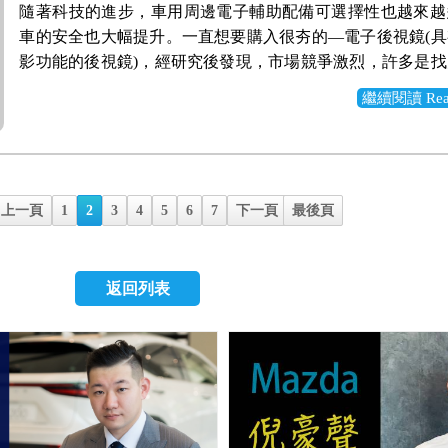
管，配上鍍鉻金屬的裝飾，又增加一點運動風～為一大亮點
來，確實滿不錯的，不管是高速行駛還是行經爛路(坑坑巴
隨著科技的進步，車用周邊電子輔助配備可選擇性也越來越
能整合至後視鏡上，清爽許多！ 我是透過蝦皮找到賣家「Cars
開關、 陡坡緩降輔助開關與倒車雷達開關。 我自己很喜歡K
足夠？但實際上路後，根本就不用擔心，不論是靜止起步、
務車就是要選大型房車，自用、接送廠商都很合適！好吧好
間非常寬敞，足足有550公升，左右兩側具有後座快速釋放
丁)，都覺得滿安靜的，老婆也覺得OK。加上車內B&Q音響
車的安全也大幅提升。一直想要購入很夯的—電子後視鏡(
汽車小舖」，店長很細心也專業，解答我很多的疑問。 因
盤的造型設計，皮質觸感好又透氣，覺得很有質感！ 按鍵
走走停停、高速公路巡航，甚至是再加速的超車表現，都很
的最大，於是就這樣開始我的尋車之旅... 這個級距其實也
之後，後座可(4-2-4分離)自動傾倒倒平，不用再跑到後座手
器+1支重低音喇叭，播放老婆的愛歌，非常的享受，輕鬆
影功能的後視鏡)，經研究後發現，市場競爭激烈，許多是
買Ai車雲鏡 電子後視鏡了！經店長幫我跟原廠確認有W20
全，左邊操作音響、藍牙電話；右邊操作資訊幕與車輛定速
油門踩到哪裡，動力就給到哪裡。用1.0升的低稅金享受1.8
挑的，大概就是 Mazda 6、Toyota Camry、Nissan Teana 和 For
滿方便的。而且平整化做得很好，後座椅不會奇怪的突起。
關～ | 車輛操控性 | 這次換上全新三缸1.5升渦輪增加引
代工，然後自行貼牌的，因此品質不佳，導致產品使用壽命
後，就幫我預約安裝，並約定好時間。當天開車過去即可，
有8吋HUD抬頭顯示器，會顯示車速、車道偏移、盲點等資
引擎的動力輸出，真的值得嘉許！另外，隔音靜音工程也
這四台，實際看過車後，也只剩下馬六跟Camry可以選。 Mon
繼續閱讀 Read 
傾倒後可達1600公升，再大的東西都裝得下。 後座空間十
大來到182ps，其實若不細看規格表，你真不知道換了一顆
然就是容易故障當機。先前還有使用不滿三個月就壞損的後
送到安裝店家。 下面是安裝的過程 1、一開始，先拆卸的
開車的時候，只需專注於前方即可，我自己覺得滿方便的。
的，開起來風切聲、外在噪音，都抑制的滿好的。 操控也
型，我跟老爸都不愛，立刻淘汰！ Teana過於老舊，也太
部、頭部、肩部空間都非常夠用，坐起來十分舒適。後座的
擔心的抖動問題，實際上抑制的很好，滿好奇原廠是怎麼克
是氣死人了！ 因此，我想找一個系統穩定且穩定性高的電
認支架是否可用 由於施工的師傅很細心，大概花了快兩小
椅，包覆性還不錯，軟硬算適中，坐起來很舒適， 重點是
上，特別後懸吊搭載HRS液壓回彈制動器，能有效減低碎
了，而且聽說要停產了，淘汰！ Mazda 6內裝質感很棒、
覺的剛剛好，不會過於挺直，發泡棉的軟硬度也適中，滿
來是真的有下功夫過！而且這次採用雙噴油系統(岐管噴射+
品。透過車友的推薦之下，得知 Argus 阿格斯的全屏電子
裝。 過電，開機正常，測試一切皆功能正常，校正後鏡頭
好，很柔軟，超舒服！ 後座空間稱不上大，但絕對夠用，
升乘坐的舒適品質。車輛轉彎的指向性也很明確，透過高
紅色超帥的！ Camry 內裝質感提昇很多、日本進口、紅
的！ 具有後座獨立冷氣空調，夏天再熱也不怕前冷後熱。
與汽缸間歇技術(特定狀態下，3缸運作變成2缸運作)，直接
108-RL，這款電子後視鏡系統具有FHD的影像解析度，而
後，才會將線路裝隱藏好，弄得美美的。 後鏡頭就裝在車
空間都有一定水準！ 那紅色安全帶真的超有特色的，每次
體，在快速的彎道中，都能保有一定的穩定度，讓駕駛者輕
這這這，也太難選擇了吧！剛好隔壁鄰居就是開 Camry Hybr
置杯架，打開還有空間可以放一些小東西，擺放手機剛剛好
大幅提升，實際行駛大約也落在13~16 km/L(高速市區約7:3
上一頁
1
2
3
4
5
6
7
下一頁
最後頁
竟然具有近180度的廣角範圍，不向其他市面上類似商品只有12
160度超廣角，可以將後面來車狀況拍得清清楚楚 顯示全
就說，哇靠，紅色安全帶ㄟ！ 雖然是4WD的車，不過中間
開起來格外有信心。看來動力與操控，KIA都特別下一番苦
款，一直說有多安靜多省油，然後我老爸就被洗腦了，哈哈
非常有質感，每一個可以觸摸到的地方，都會覺得車子就是
新8速手自排變速箱，感覺真的很讚！換檔很順暢、綿密細
度視角，無法減少視覺死角。經多方比較與考慮後，最終選
流狀況，盲點區的路況都有顯示。本來還想裝盲點，有了這
尚可，跟一般車子差不多。 目前里程剛破1000公里，分享
結Stonic就是一台兼具外型、操控、安全與科技配備的CUV
台灣就是首選。 交車兩個禮拜，分享一下心得： 1)外型 
對啊！質地柔軟好摸！ 黑色鏡面鋼琴烤漆真的很棒，唯一
線性的，有一點像CVT無段變速的感覺，但又在起步時保
了-阿格斯電子後視鏡。幾天使用後，真的沒讓我失望，歸
要了。 也可以選擇半屏顯示，左邊的畫面可以控制主選單
用心得： 動力充足，這顆1.6T的渦輪引擎真的是好東西， 具
不是非常親民，但看整體配備，其實還是對得起他的售價的
第八代全新的Camry真的很不一樣了，有別以往方方正正的
容易沾染灰塵，不過這一條抹布就解決了。 中控台按鍵十
速，完全不會有重托的感覺。目前大多是高速公路往返，林
項優點： 1.運作穩定可靠度高 省去了行車紀錄器與導航等
航，滿方便的 實際上路後心得： 電子後視鏡真的很方便
返回列表
馬力與27公斤米的扭力， 在台灣不管是市區還是山路都
後續每年省下的稅金與油錢，也是相當可觀。
全車身多加了許多線條進行點綴，讓車子變得更加流線年輕
力，許多設定都可以透過螢幕來顯示設定，而且有中文化！
也覺得很有力，油門踩到哪裡，動力就給到哪裡，目前行駛
換來單純的電子後視鏡功能，使系統運作穩定且畫面切換快
跟傳統後視鏡相比，視野清楚許多。特別在市區中，摩托車
用。 配上七速DCT雙離合器變速箱真是絕配， 起步輕盈、
車頭有明顯的四道折線，向下往Logo廠徽收攏，配上後面
是按壓對開式，還算滿深的，可以放不少東西。 雙前座都
很滿意！ | Focus小缺點 | 講了這麼多，Focus也並非沒
頻率近60fps，大勝同性質商品30fps。 2.操作介面簡單 三
也不怕，隨時掌握後方來車狀況，同時支援倒車顯示，搭配
力，踩到哪動力就到哪，非常隨心所欲！ 即使是用ECO省
漆與大面積的下氣霸造型，格外突顯尊貴高雅的氣質。 油
整座椅，還有記憶功能。而且Benz的設計在門邊，非常直
覺得內裝質感、HUD、車機還有待改善。 HUD抬頭顯示器
能完成所有操控，簡單易學以外，還可避免行駛中，因操控
顯影，視野更清楚，停車更輕鬆。而且不只即時顯示，更
市區動力也是很夠用，不會沒力軟軟的。 變速箱換檔迅速
標廠徽，藍色的點綴非常顯眼 全LED頭燈，內中有三個橫
就知道是調整哪個部位，不像一般都在座椅旁邊，只能靠手
整合導航進來，還要轉頭看向中控臺的螢幕，有點不方便。
生意外。甚至，讓我感到訝異的是，居然可以透過觸控鍵快
影，萬一遇到行車糾紛或事故，行車記錄器是基本功能，還
檔邏輯不錯，不會笨笨有頓挫的感覺。 先前就聽聞雙離合
看起來就炯炯有神！ Hybrid 旗艦款標配 18吋V型叉戟造
整。 門把上面的控制按鍵也都是金屬材質，真的非常有質
Mazda還有整合路上交通標誌，還會告訴你當前路段的速限
角-廣角模式(即電子後視鏡模式)與俯視模式(即倒車模式)，
控。導航部分是使用"導航王"的系統，雖然一開始使用上不
但因為不斷有災情傳出 (F牌要上課、V牌會出現死亡閃光)
圈，遠遠看滿協調好看的 C柱刻意多一道線條延伸到屁股
式方向盤，皮質觸感超好！果然是高級車啊～後面具有換檔
新一代的Sync 3 懸浮式螢幕，8吋全彩LCD觸控螢幕，雖然標配
鏡的顯示更為靈活，如此，應該就能滿足駕駛者的各類需求。
用慣Garmin)，但可以聲控設定，真的大推，超方便！以前
都是避而遠之， 購買前也有詢問業務是否會有類似的變速箱