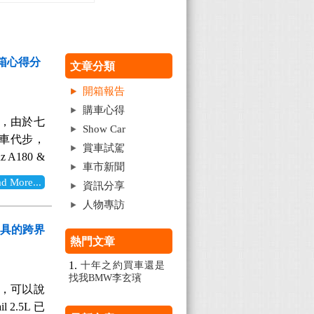
開箱心得分
文章分類
開箱報告
購車心得
」，由於七
Show Car
車代步，
賞車試駕
180 &
車市新聞
出的氛圍及
More...
資訊分享
3C科技配
人物專訪
、保養成本
 5D。有
力兼具的跨界
熱門文章
與組裝品
車，隨然貴
十年之約買車還是
找我BMW李玄璸
受。 ⬆︎
具，可以說
測撞評比報
2.5L 已