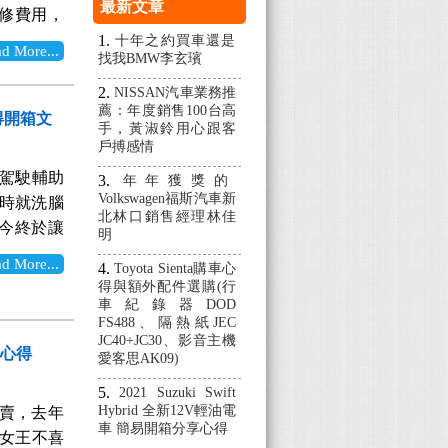
光澤好美～
最新文章
維修費用，
搭配，很好
住家巷弄
十年之約買車還是
⬆︎ 很好
More...
找我BMW李玄璸
回苗栗老
性也很足
定CUV小
NISSAN汽車業務推
 車內採個
薦：年度銷售100台高
來幫他找
發心得開箱文
⬆︎ 方向
手，黃淑鈴用心跟客
能讓老爸滿
戶搏感情
開關 ⬆︎
白雙色 驚艷
口與開門
自動駕駛輔助
年年獲獎的
上下，原只
Volkswagen福斯汽車新
高級車的
五時就洗腦
s也列入考
北林口銷售經理林佳
少少還是會
今終於讓
明
型亮眼好
選擇，反
統的車-全
小型休旅車
More...
Toyota Sienta購車心
不像許多車
市前討論度根本
得與額外配件選購(行
KA 車道
廠檢測。
話我根本
車紀錄器DOD
5)至多
FS488、隔熱紙JEC
Mazda
是非獨立
 Kicks為
JC40+JC30、影音主機
整音量大小
我一樣)。
箱心得
愛客思AK09)
本 取得4
165PS與
Tesla，
很美，但就
2021 Suzuki Swift
常市區開車
新增一大堆
Hybrid 全新12V輕油電
熱賣，去年
差，最終敗
而易舉的
稅金省 油耗
車 簡易開箱分享心得
我家女王不喜
小巧，方便