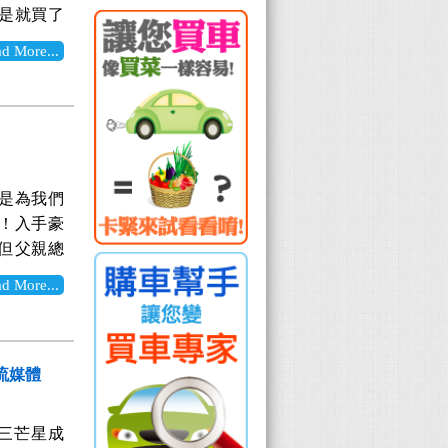
da的引擎
排變8速手自
是就買了
錢！最終
7顆安全氣
速域ACC自
1、好看！絕
有設計感，
More...
助、HBC
)、盲點偵
3！ (女
計大獎(好
些配備都讓
+Auto
 4、安全性
onic標
行駛下，真
響、後座獨
綜合以上五
佳的車身鋼
不怕會超
S4高性能
， 雖然與
助系統(包
是競賽月
真心覺得太
多了安全的
A 盲區偵測
來透過同事
不多說，
等配備，對使
BA 智慧
是為我們
且一試的想
0 智駕 |
(很怕被女
 前方主動煞
！入手豪
項與議價
逼逼叫，頂
非常像鋼鐵
車的首選。
，但父親總
可能都是
，讓你真正
喜歡這外
漆與霧銀
國產代步
未來車，
，特別適
More...
！更具有運
式頭燈，包
以獨立自
員不可能賠
沒有十字路
款，可惜台
可愛動感的
。父親去
良好、服
，真的是太
日行燈 真
當的亮眼。
看台灣的
識，也幫
動狀況，所
與轉向輔助
onic的
也可以正式
 流媒體
家，輕鬆
得一說的
蓋鈑金設計
條妝點，
，可以更清
般人實際踩
碰，就只需
輕感。 簡
出遠門旅
己覺得跟
解開三芒星成
與玻璃採用
 7吋多媒