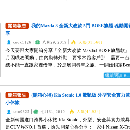
我的Mazda 3 全新大改款 5門 BOSE旗艦 魂動
開箱報告
享
xoox1126
八月29, 2019
人氣(31,568)
今天要跟大家開箱分享「全新大改款 Mazda3 BOSE旗艦款
月因職務調動，由內勤轉外勤，要常常跑客戶那，需要一台
總不能一直跟家裡借車，於是展開尋車之旅。一開始鎖定Benz A
BMW 118i，因為老爸就是開BMW，喜歡高級進口車營造
繼續閱讀 Read 
質感，這兩款外型流線又具有運動感、內裝也開始加入許多
備，真的很吸引我。 回歸到現實層面，考量到日後二手價
及實用度，改看國產車。最終選擇一台剛上市的NeW Mazda 3
(開箱心得) Kia Stonic 1.0 驚艷版 外型安全實
開箱報告
豐富的主被動安全配備，高剛性，最吸引我的是高質感內裝
小休旅
質，大幅超過T牌Alits油電及F牌Focus 5D，直追高級進口
sato0325
七月31, 2019
人氣(44,934)
了一些，但是爽度大增。開著自己喜歡的車子工作，是一種享
全新韓國進口跨界小休旅 Kia Stonic，外型、安全與實力兼
不同角度，反射出美麗的不同光澤！ ⬆︎ 2019 NCAP 安全
是CUV界NO.1 首選，搶先開箱心得分享： 家中Nissan X-Trail 