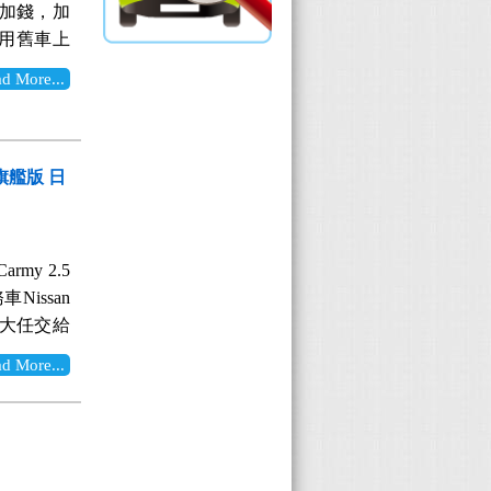
口休旅，
B偵測速度從
要加錢，加
客！ 整輛
能夠延續手機
，沒錯，就是
！先前曾有
好用舊車上
0%，但強
，使用上相
當他試乘
是對先進的
，就覺得
，越能保護
功能 好看
More...
0屬於入門
降低駕駛者
看到在介紹
彎時的抗扭
功能齊全，
後勤維修
作出反應
2年出廠的
時分配四輪
大小都可以
也不會太
速度必須從
稱為"流媒
， 提升抓
IN 變檔反
錢支持老
最在意的空
後視鏡的天
d 旗艦版 日
路況，讓人
後座空間，
一些錢，減
次透過全新
品(超廣
ona都是
USB充電
，站內的資
適，也恢復
只是沒售後
多撞擊測
常平整，
專業的協
起面積，
家在賣此
星 2017
的。後座
my 2.5
省下一筆
樑?) 加
80P)，
全性是無庸置疑
比較多東西
issan
～～～～～
全性不用多
晚的畫質慘
有方向燈與
之處 操控
責大任交給
運動化，最
上鐳射熔焊
，買品質穩
條的點綴，
ps最大馬力
老爸又說家
潔有力的
重還減輕
More...
W 沛視界
不會過於複
可以產生高扭
為主，我
，其實跟一
此之外還加
整合了前
習慣手機導
箱，大幅提
來才知道老
室內空間足
心。 另一
廣角160
遠不用擔心
/L的極佳
適，在他
有犧牲掉頭
強化，如對
怕都是一堆
行車模式開
降，這也是
位、事業
雙出排氣
上路開起
鏡就將所有功
0、怠速熄火
，動力是否
y，所以公