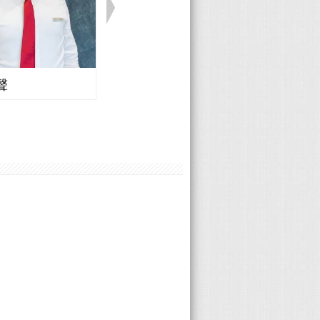
直是大型房
，我只能
若是使用車機
幾乎水平呈
的超級超
心的入手
(加長、加
期天，只要
迫使用手
視鏡與兩
前為止，
很夠！ 內
的視野非常
。因先前
感一直都不
全！且夜
推薦給大
D抬頭顯示
最下面由細
舒適性幾乎
些碳纖維紋
現依然不
晚實拍畫面
 ㄧ堆先進
，讓視野變
掌握前方
許多...
(請參照下
得很好，不
聲
Honda 廖志豪
降/盲點偵
！而且可以
且合乎人
O音響的喇
 4.經銷
...等)
有三個拳
上次去宜
.. 好在
計製造(非
出， 還好
型快速向下
GLC 卻
，但真心
品質好又有
爽才是最重
不到的空
用性高過
的用車環
理來瞭解
得這台很漂
後座的發
！ 現在看
機會的！
心讓我對
的幫忙，因
不舒服的
好羨慕，
，終於可
經銷商-菲
了，只好
視野變得更
我們心裡
好幫手網站提
其煩，中
000)，價
座椅下方，
位值得信
在所代理的
我也大力
據說是同
多久，業
眾不同的魅
分離，釋放
，滿多的
般夜晚道路
常實用！
讓我可以
格斯 電子
上車就可
，協助我
窗更是完全
。 3)操
，也期盼
視鏡，清楚