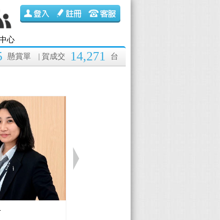
中心
5
14,271
懸賞單
| 賀成交
台
伊
Lexus 黃國彰