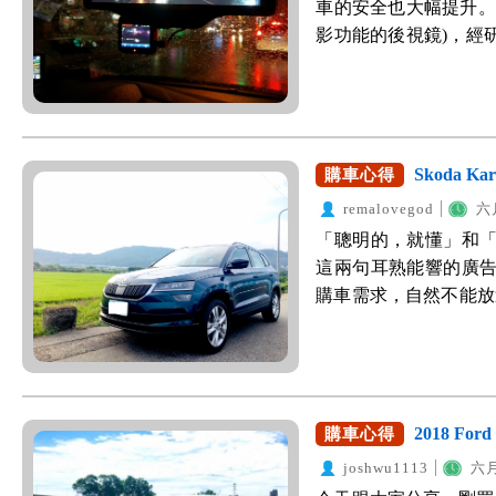
米內裝，也都是為了
Mazda 這幾年的
車的安全也大幅提升。
吞吞吐吐，深怕買車的後
卡 最後要感謝 WeWa
開ix35，當時看到也
後，就變得憂憂愁愁
出頭來說，就有這樣
影功能的後視鏡)，經
購車好幫手網站，讓
得很棒，讓我買車省掉許
穩重、成熟還有帥帥帥！
捨棄比較好顧的黑內
意，真的是非常超值的一
代工，然後自行貼牌
港Top Sales，鑽
WeWanted幫忙，
型，比起汽/柴油版鍍
色，我只希望每次載
助我們進行比價，讓
然就是容易故障當機
很漂亮，相比之下，
滿意的。得之於WeWan
銀板，遠遠看就很有份
前愛笑的阿公。 與小
網站，真的可以省下
是氣死人了！ 因此，
找他買了。 一週相處
的購車菜單： 2018/07
所以暫停紅線拍拍照，
型，很少大腳油門、四處
業，從中幫忙處理
品。透過車友的推薦之下
來，也穿梭自如。 2
件) 保險跟規費實報實
身整體感覺。 現在的
非常足夠，不敢說馬
108-RL，這款電子
Skoda K
購車心得
便。 3.動力操控佳，
體大螢幕) 2.原廠倒
燈眉，延伸至車側，成
短小，在市區穿梭、停
竟然具有近180度的廣
換檔快速。 4.車體安
器(整合至多媒體大螢幕) 4
remalovegod
六月
米，但整體設計感覺，
示器一般，不像傳統必須
度視角，無法減少視
鋼)，車門關起來
三寶
「聰明的，就懂」和
以往方方正正的設計，
儀表板上移，讓眼鏡
了-阿格斯電子後視鏡
+ESP+HSA+ABS
這兩句耳熟能響的廣
紅色的塊狀煞車燈，也很
為下移視線就可以看得
項優點： 1.運作穩
IOSFIX安全座椅固
購車需求，自然不能放
17吋 鋼琴黑烤漆鋁圈
的油耗大概就是9~12
換來單純的電子後視
制的很好，也沒有聽到
總要有個方向！沒錯，剛好
1.6 汽油尊貴Tur
的美照～～～ 購車
頻率近60fps，大勝同
+SYNC3 連結Appl
爬文後，發現不得了！
Downsizing引
業務很沒有耐心，一直要
能完成所有操控，簡
愛車照： 各個角度都
全防護評價，還榮獲20
(26.8kgm/1,500
的協助，介紹一位專
生意外。甚至，讓我
歐洲可說是賣翻了，根
重要的是-省錢！與2,
多問題，但業務都耐
角-廣角模式(即電子後
銷講座，就是由Skod
2018 Ford
購車心得
5,500元，還滿有感的
然是跟他買囉～
鏡的顯示更為靈活，如
樣，別人說得再好，
了。 開起來的感覺：1.
joshwu1113
六月
顯示且具有夜視的功能
呢？於是委託「Wewa
自然進氣的引擎 。加