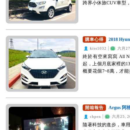
金讚」！ 2.大容量
疑，讓老爸非常安心。
跨界小休旅CUV車型，減
的車身，方向盤的指
跟地板間的高度高，
行駛里程、油耗、保養
就很適合女王。果不
駕馭，老婆試開後也
是很方便，一定要用貨車
以很直覺的操作，非常
好出門前，簡單拍幾張
超車時，會顯微吃力，
以將第三排完全收折
擁有超高顏值。尤其
就是開 Ford Fie
不會開小車出門，所
體容量大的嚇死人，再
下，呈現出不同顏色的
慮之後會有新的家庭
是1.25升引擎剛好越過
可以開心出遊： 因預算有
根本就是工藝等級，
特 EcoSport 改
2018 Hyu
購車心得
的稅制啊...) 實
空間真是超乎預期！
堅持的黑頭車，換成亮
車版大家推薦的日本原裝進口車
的配備與質感，出奇
kiss1032
六月27,
利用真的很棒！劇院
樣式，看起來更為立體
入口袋名單。 Suzuki
Keyless、鋁合金踏
終於有空來寫寫 All 
看到前方視野，不會
形狀變得更為扁長銳利
格稍高(預算80萬)，
幕與包覆性很好的皮
起，上個月底家裡的1
移，讓第三排乘坐起
屬也同車頭設計，延伸
花錢額外加裝主機，只
央扶手、方向盤以及
概要花個7~8萬，才
間，但因為椅背泡綿挖空
置，看起來也很帥氣！ 
內裝的質感也很棒，但
鋼琴、金屬質感烤漆
了，但沒想到這一天
三排還要顛著腳，可算
21.7kgm扭力。雖
Sky-G 旗艦型才有M
價車的廉價感。 整台
為平常上下班需要開
置杯架，出遊時很方
操駕，不然作為退休
最後比較下來，EcoSp
停，這大概也是目前
只想快點買到新車！ 
計，所以下方多出一
不管是經過坑洞的響
尺寸螢幕(真的超方便
備。只要是車速介於10
Tucson 讓我很印
東西就很方便。手套
好，車室內相當安靜
比之前好太多，另外
常市區還是國道高速
每次開高速公路時，總
Argus 
開箱報告
不會全擠在一個空間
較長，但方向盤的指
價也漂亮，80萬內
事故傷亡的機率。 至
做一下功課後發現，
翻轉隱藏式的掛鉤，
實，面對台灣坑坑疤
chpen
六月25, 2
EcoSport 1.0
優點： 1.安全配備給好
所以很快就安排了試乘
鹹酥雞的家XD 很多
震與二次彈跳。這樣的
隨著科技的進步，車
業，也沒有熱誠，問
好停車 缺點： 1.後
外觀造型： 就外型來說