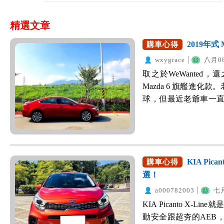
精選文章
2019年式 
購車心得
wxygrace
八月08
取之於WeWanted，
Mazda 6 旗艦進
球，但最近老爺車一
一個都換新車，他心
車，自然對車輛安全
不再有這麼多收入，
與稅金上面。所以要
選。原先從國產車看
KIA Pic
購車心得
直到有次搭球友的便車-
選！
刻，因為不僅車型、車
a000782003
七月
立馬去預約試乘，當初
KIA Picanto X
Mazda 6，老爸完
動安全跟超夯的AEB，
金屬鍍鉻飾條與質感