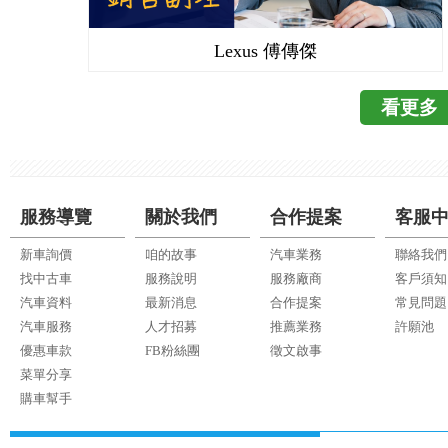
後方交通警示系統(車商
覺，油門動力隨踩隨到
打算裝盲點偵測，有
呈現多種變化調整，讓
動贈送) 12.LDWS
驚訝的是，車子的隔
(四人總裁座法)、兩
Lexus 傅傳傑
優點： a.隔音非常良好
媽出遊的時候，常常很
商品時，都可以快速輕易
柱死角不大，視野好 c
分享～ ↑車頭先來一張
>https://www.yout
電動調整功能 e.後座椅
眼式頭燈 ↑車屁股來
看更多
口，夏天就不怕後座熱
用找鑰匙 g.全景式天
泡，但相對後續更換時
以隨時替3C產品充電
淨功能 i.腳踏式手煞
車內裝會悲劇，但實
旁邊還附有小杯架。 有
質感佳，採用真皮與軟
鉻金屬、消光金屬點
與收納，也真的讓人
+Turbo電繡(個人喜
是覺得滿用心的。 ↑
服務導覽
關於我們
合作提案
客服
的收納空間，任何一
需選配加裝，原廠太貴，
車顯影(只是這角度，車
固定座，有這小東西，
座椅偏硬，微不舒服 
適的後座，寬敞不壅擠
新車詢價
咱的故事
汽車業務
聯絡我們
非常實用，像我自己
我開車可以很開心又
找中古車
服務說明
服務廠商
客戶須知
還有2個 IOSFIX 
不怕會外漏出來。 3
高。購買過程中，參
汽車資料
最新消息
合作提案
常見問題
大家充電(人手一機的
實簡約的風格，整體
謝透過WeWanted
汽車服務
人才招募
推薦業務
許願池
媽要後座顧小孩，也可
風口四周、車門手把
了，找到對的汽車業
優惠車款
FB粉絲團
徵文啟事
最後要感謝Wewant
所多的收納空間，真的
菜單分享
間問，透過發送新車
了實在就很爽，影音功能很
購車幫手
去比價，最後用很佛
果粉來說，非常方便
不收費用又熱心幫忙
差，操作上都還沒問題