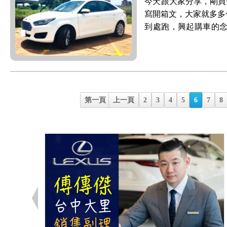
今天跟大家分享，剛買一個月
現。可顯示後方至少
會。這下好了，車子
檔時的頓挫感極小，
寫開箱文，大家就多多
側後視鏡的視角還要
包要大失血了～ 等
多，讓加速或再加速都
到處跑，興起購車的
視效果也不錯(請參
得，今天就綜合所有資訊
速的時候，就可以展
速公路居多，所以考量的
俗)，甚至在雨天的時
處，與大家分享！開箱
表現都非常出色。加上高
操控性佳(高速穩定不
圖，在下雨的環境中，
風格，其中最喜歡就
化底盤(紐伯林賽道
投資最新的生產設備，
與後勤維修資源豐富 
凸起的折線設計，都
+SACHS避震器懸
話文：透過穩定的雷
大陸廉價製產品)，若
率滿高的XDD Sko
手，有150萬、200
同時可以兼顧防水性、
保固，真的很不錯！
系統的感應位置。 L
第一頁
上一頁
2
3
4
5
6
7
8
之，雖然是休旅車，
數有使用高硬度的硼
裝機狀況，且親自調
說)，隨著天候、路況
開起來會微笑的車XD (
教，很有歐洲車的感
阿格斯的產品更具信心
亮的道路，減少死角
廠，不會因著不同等
駛、過彎時都感覺穩穩
比數位也很專業，在
得非常清晰，因一切
整的配備。當初也是
防滑系統，安全性非常
肯的跟我分析市場上各
擾對向駕駛者。 進入
的重要性。主被動安全
該有配備都有了，標配
產品)的優劣點，讓我
一路由車頭延伸到車
車&AEB自動煞停，但
且都整合進8吋觸控式
力，進而選擇它守護我
會膩。 車尾採C字造
SRS安全氣囊 2.ES
全配的概念。 個人覺
實測，後車窗視線模糊
晶切割工藝的質感。 
理系統 4.ROP 電子車
安全性跟配備都很足夠
後視鏡，視野寬廣又清
黑色防水膠條，這技
坡緩降輔助系統 7.ABS
級距，動力搭載 1.5
都被水滴遮住，導致視
升車體的安全性。車頂保
(車商活動贈送) 9.LC
14.5公斤米)，但
多了！ 強力推薦Ar
上是「空間的魔術師」