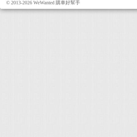
© 2013-2026 WeWanted 購車好幫手
特別我喜歡在車上放
就很愉快～ 另外，除了
過敏源的空氣清淨功能
敏的我來說，真是一大
是8向電動調整座椅(含
幾週的駕駛，會發現Ka
缸)，動力表現隨傳隨
缸歇止系統，簡單說
中二缸引擎的供油，
在14.X ~ 15.X k
1.5T的引擎，稅金就
雙離合器變速箱，讓操
重，而有一點笨重感，
齊全，有高剛性的鋼
方來車警示系統，以及一
電子行車穩定系統、M
差速器...等) 總結心
點2) 空間大、機能佳