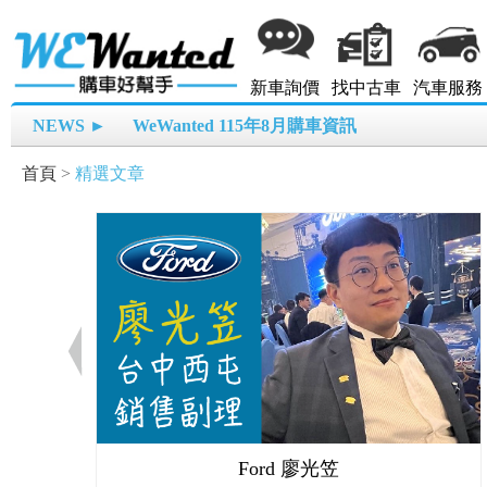
新車詢價
找中古車
汽車服務
NEWS ►
WeWanted 115年8月購車資訊
首頁
>
精選文章
Ford 廖光笠