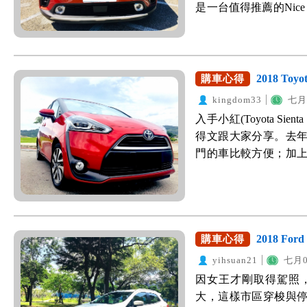
是一台值得推薦的Nice
向盤、鞍座、儀表上
就開始認真尋找家中的第
口車那種廉價的塑膠感
主要是考量大空間、
包覆，並用大面積的黑色
菜、接送小孩與市區
鈕、電子手煞車、AUTO
打折扣，希望至少有6安+
2018 To
購車心得
方向盤有真皮皮革包
小型掀背車的評比，鎖定Fies
kingdom33
七月1
透過上面的多功能按
力上與安全性上都很
入手小紅(Toyota S
右邊則為MRCC自動
掰掰。Swift跟In
得文跟大家分享。去
又中用！100分！ 加
少，還有6顆安全氣
門的車比較方便；加
氣的老爸，可以透過
後，本來準備下訂Sw
尋找合適的車。但隨著Wi
分鐘的時間，就會感
Picanto X-Line
(5+2)的車，真沒有什
常實用的配備！大推！
囊與 44% AHSS
1.方便的電動滑門+
版、8吋多媒體螢幕、
(ESC 車身穩定、VS
上下車變得輕鬆許多
了速限、導航與盲點)
定、FBC 煞車補償、H
門(電動門開啟速度較
2018 For
有質感。此外當然還有
購車心得
測以及LED第三煞車
驚艷！放倒至最大角
統、360度的全景環景
yihsuan21
七月04
乘體驗！ Picanto 搭
服的休息，減輕身體
等，一堆新安全輔助科
因女王才剛取得駕照
有特別突出，但因為車
老人家可以攙扶，更
剛性輕量化的車體。
大，這樣市區穿梭與
耗表現也還不錯。實