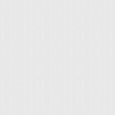
省省省！ 優點4) 主被動
策佳，前三次保養免費
費，第四次6萬公里保
費，非常地省。) 缺點
介面 缺點3) 乾式變